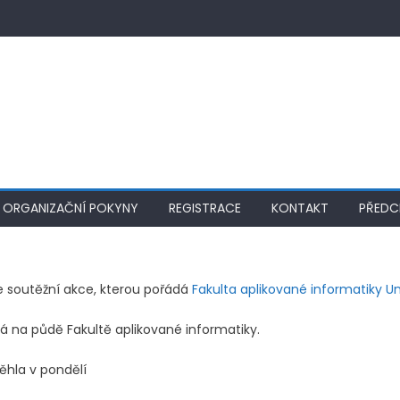
ORGANIZAČNÍ POKYNY
REGISTRACE
KONTAKT
PŘEDC
e soutěžní akce, kterou pořádá
Fakulta aplikované informatiky
Un
á na půdě Fakultě aplikované informatiky.
běhla v pondělí