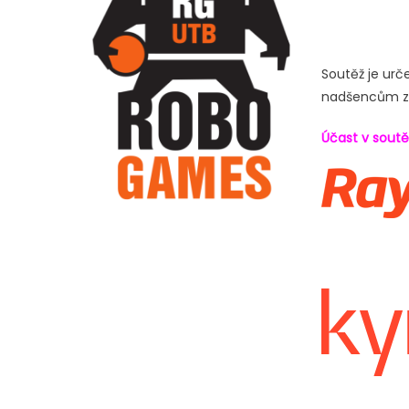
Soutěž je urč
nadšencům z ř
Účast v soutě