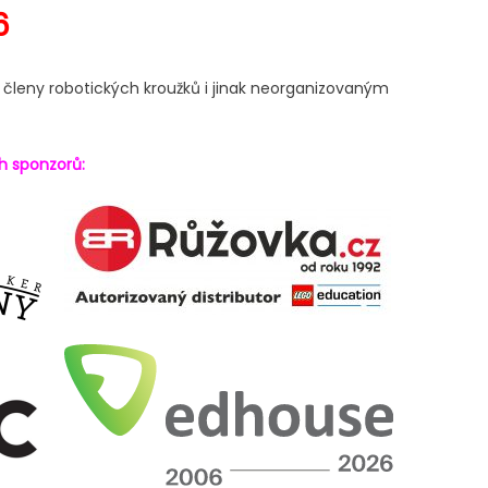
6
, členy robotických kroužků i jinak neorganizovaným
ch sponzorů: