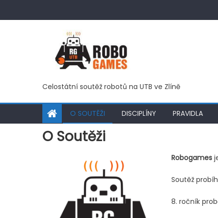
Skip
to
content
Celostátní soutěž robotů na UTB ve Zlíně
O SOUTĚŽI
DISCIPLÍNY
PRAVIDLA
O Soutěži
Robogames
j
Soutěž probíh
8. ročník pro