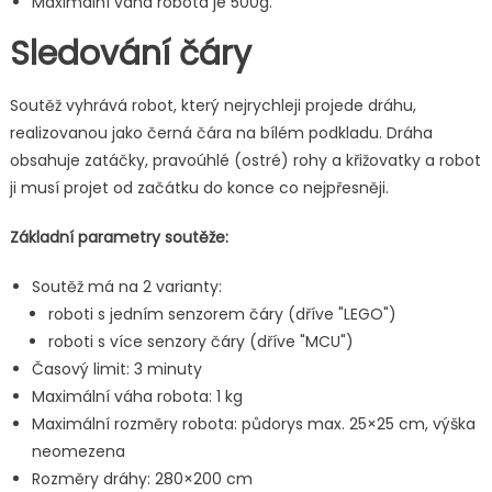
Maximální váha robota je 500g.
Sledování čáry
Soutěž vyhrává robot, který nejrychleji projede dráhu,
realizovanou jako černá čára na bílém podkladu. Dráha
obsahuje zatáčky, pravoúhlé (ostré) rohy a křižovatky a robot
ji musí projet od začátku do konce co nejpřesněji.
Základní parametry soutěže:
Soutěž má na 2 varianty:
roboti s jedním senzorem čáry (dříve "LEGO")
roboti s více senzory čáry (dříve "MCU")
Časový limit: 3 minuty
Maximální váha robota: 1 kg
Maximální rozměry robota: půdorys max. 25×25 cm, výška
neomezena
Rozměry dráhy: 280×200 cm