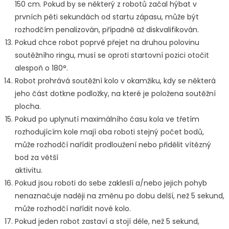
150 cm. Pokud by se některý z robotů začal hýbat v
prvních pěti sekundách od startu zápasu, může být
rozhodčím penalizován, případně až diskvalifikován.
Pokud chce robot poprvé přejet na druhou polovinu
soutěžního ringu, musí se oproti startovní pozici otočit
alespoň o 180°.
Robot prohrává soutěžní kolo v okamžiku, kdy se některá
jeho část dotkne podložky, na které je položena soutěžní
plocha.
Pokud po uplynutí maximálního času kola ve třetím
rozhodujícím kole mají oba roboti stejný počet bodů,
může rozhodčí nařídit prodloužení nebo přidělit vítězný
bod za větší
aktivitu.
Pokud jsou roboti do sebe zakleslí a/nebo jejich pohyb
nenaznačuje naději na změnu po dobu delší, než 5 sekund,
může rozhodčí nařídit nové kolo.
Pokud jeden robot zastaví a stojí déle, než 5 sekund,