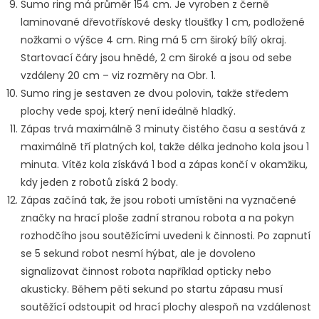
Sumo ring má průměr 154 cm. Je vyroben z černě
laminované dřevotřískové desky tloušťky 1 cm, podložené
nožkami o výšce 4 cm. Ring má 5 cm široký bílý okraj.
Startovací čáry jsou hnědé, 2 cm široké a jsou od sebe
vzdáleny 20 cm – viz rozměry na Obr. 1.
Sumo ring je sestaven ze dvou polovin, takže středem
plochy vede spoj, který není ideálně hladký.
Zápas trvá maximálně 3 minuty čistého času a sestává z
maximálně tří platných kol, takže délka jednoho kola jsou 1
minuta. Vítěz kola získává 1 bod a zápas končí v okamžiku,
kdy jeden z robotů získá 2 body.
Zápas začíná tak, že jsou roboti umístěni na vyznačené
značky na hrací ploše zadní stranou robota a na pokyn
rozhodčího jsou soutěžícími uvedeni k činnosti. Po zapnutí
se 5 sekund robot nesmí hýbat, ale je dovoleno
signalizovat činnost robota například opticky nebo
akusticky. Během pěti sekund po startu zápasu musí
soutěžící odstoupit od hrací plochy alespoň na vzdálenost