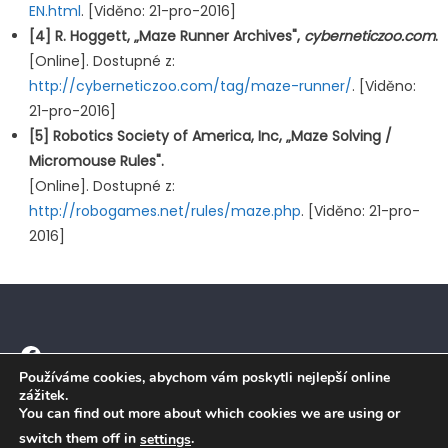
EN.html
. [Viděno: 21-pro-2016]
[4] R. Hoggett, „Maze Runner Archives",
cyberneticzoo.com
.
[Online]. Dostupné z:
http://cyberneticzoo.com/tag/maze-runner/
. [Viděno:
21-pro-2016]
[5] Robotics Society of America, Inc, „Maze Solving /
Micromouse Rules".
[Online]. Dostupné z:
http://robogames.net/rules/maze.php
. [Viděno: 21-pro-
2016]
Facebook
Používáme cookies, abychom vám poskytli nejlepší online
zážitek.
You can find out more about which cookies we are using or
switch them off in
.
settings