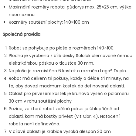
Maximální rozměry robota: půdorys max. 25×25 cm, výška
neomezena
Rozměry soutěžní plochy: 140×100 cm
Společná pravidla
Robot se pohybuje po ploše o rozměrech 140×100.
Plocha je vyrobena z bílé desky Sololak olemované černou
elektrikářskou páskou o tloušťce 30 mm.
Na ploše je rozmístěno 6 kostek o rozměru Lego® Duplo.
Robot má celkem tři pokusy, každý o délce tři minuty, na
to, aby dovezl maximum kostek do definované oblasti.
Oblast pro přivezení kostek je kruhová výseč o poloměru
30 cm v rohu soutěžní plochy.
Pozice, ze které robot začíná pokus je úhlopříčně od
oblasti, kam má kostky přivést (viz Obr. 4). Natočení
robota není definováno.
V cílové oblasti je krabice vysoká alespoň 30 cm