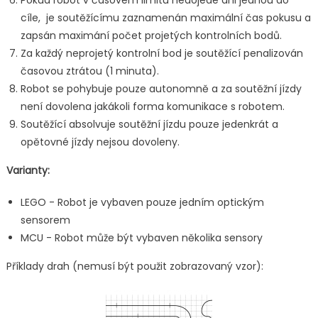
Pokud robot v časovém limitu nedojede ani jednou do
cíle, je soutěžícímu zaznamenán maximální čas pokusu a
zapsán maximání počet projetých kontrolních bodů.
Za každý neprojetý kontrolní bod je soutěžící penalizován
časovou ztrátou (1 minuta).
Robot se pohybuje pouze autonomně a za soutěžní jízdy
není dovolena jakákoli forma komunikace s robotem.
Soutěžící absolvuje soutěžní jízdu pouze jedenkrát a
opětovné jízdy nejsou dovoleny.
Varianty:
LEGO - Robot je vybaven pouze jedním optickým
sensorem
MCU - Robot může být vybaven několika sensory
Příklady drah (nemusí být použit zobrazovaný vzor):