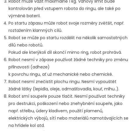
Robot může vážit maximálně 1 kg. Váhový limit bude
kontrolován před vstupem robota do ringu, ale také po
výměně baterií.
Po startu zápasu může robot svoje rozměry zvětšit, např.
roztažením klamných cílů.
Robot se může po startu rozdělit na několik samostatných
dílů nebo robotů.
Pokud ale kterýkoli díl skončí mimo ring, robot prohrává.
Robot nesmí v zápase používat žádné techniky pro změnu
přilnavosti (adheze)
k povrchu ringu, ať už mechanické nebo chemické.
Robot nesmí znečistit plochu ringu. Nesmí vypouštět
žádné látky (lepidla, oleje, odmašťovadla, kouř, mlhu..).
Robot smí soupeře pouze tlačit. Nesmí používat techniky
pro destrukci, poškození nebo znehybnění soupeře, jako
např. střelbu, údery kladivem, použití plamenů,
elektrických výbojů, sítí nebo materiálů namotávajících se
na hřídele kol atd.